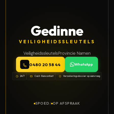
Gedinne
VEILIGHEIDSSLEUTELS
Veiligheidssleutels
Provincie Namen
0480 20 58 44
WhatsApp
24/7
Cash · Bancontact
Verzekeringsdossier op aanvraag
SPOED
/
OP AFSPRAAK