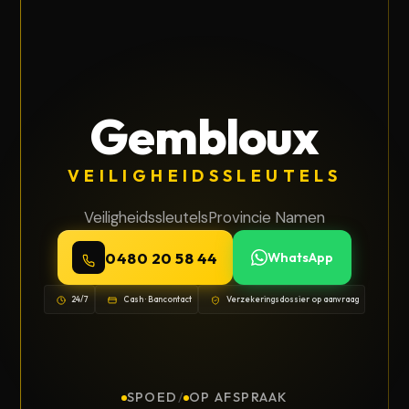
Gembloux
VEILIGHEIDSSLEUTELS
Veiligheidssleutels
Provincie Namen
0480 20 58 44
WhatsApp
24/7
Cash · Bancontact
Verzekeringsdossier op aanvraag
SPOED
/
OP AFSPRAAK