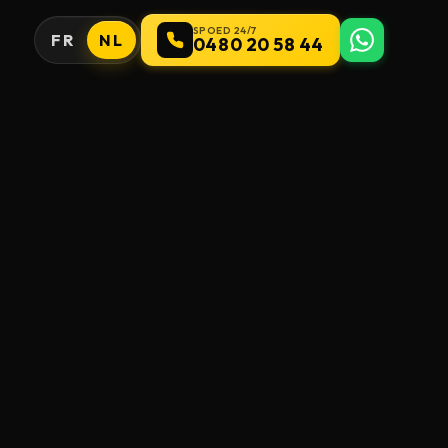
SPOED 24/7
FR
NL
0480 20 58 44