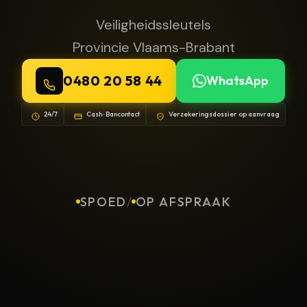
Veiligheidssleutels
Provincie Vlaams-Brabant
0480 20 58 44
WhatsApp
24/7
Cash · Bancontact
Verzekeringsdossier op aanvraag
SPOED
/
OP AFSPRAAK