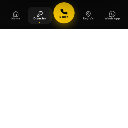
Bellen
Home
Diensten
Regio's
WhatsApp
Bijgewerkt op
13 juli 2026
Veiligheidssleutels in Hooglede
Beschermde sleutels kopieert u niet zomaar
bij de eerste de beste. We controleren het
model, de eigendomskaart en leveren een
nette duplicatie.