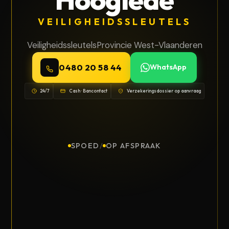
VEILIGHEIDSSLEUTELS
Veiligheidssleutels
Provincie West-Vlaanderen
0480 20 58 44
WhatsApp
24/7
Cash · Bancontact
Verzekeringsdossier op aanvraag
SPOED
/
OP AFSPRAAK