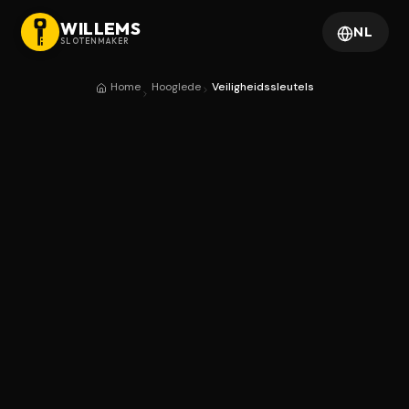
WILLEMS
NL
SLOTENMAKER
Home
Hooglede
Veiligheidssleutels