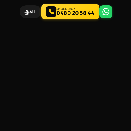
SPOED 24/7
NL
0480 20 58 44