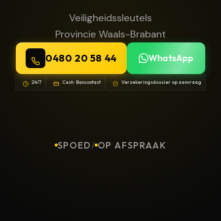
Veiligheidssleutels
Provincie Waals-Brabant
0480 20 58 44
WhatsApp
24/7
Cash · Bancontact
Verzekeringsdossier op aanvraag
SPOED
/
OP AFSPRAAK