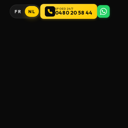
SPOED 24/7
FR
NL
0480 20 58 44