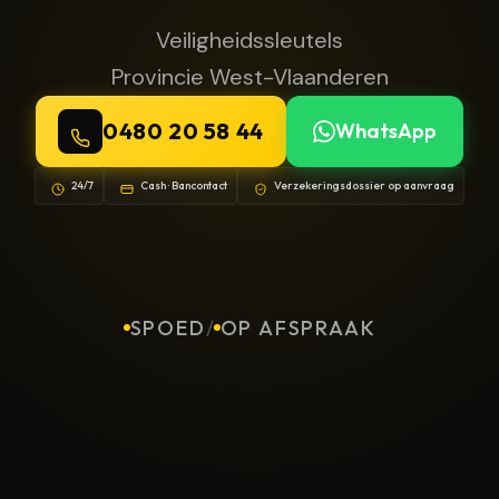
Veiligheidssleutels
Provincie West-Vlaanderen
0480 20 58 44
WhatsApp
24/7
Cash · Bancontact
Verzekeringsdossier op aanvraag
SPOED
/
OP AFSPRAAK