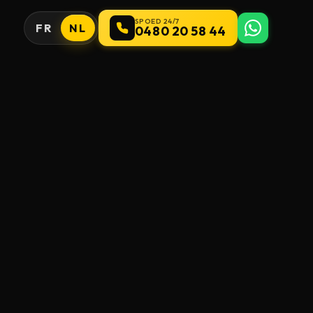
SPOED 24/7
FR
NL
0480 20 58 44