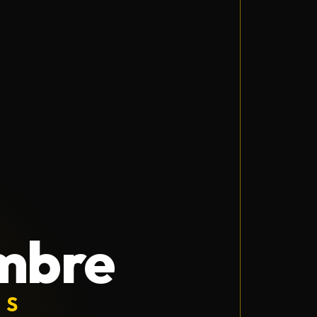
mbre
LS