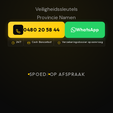
Veiligheidssleutels
Provincie Namen
0480 20 58 44
WhatsApp
24/7
Cash · Bancontact
Verzekeringsdossier op aanvraag
SPOED
/
OP AFSPRAAK