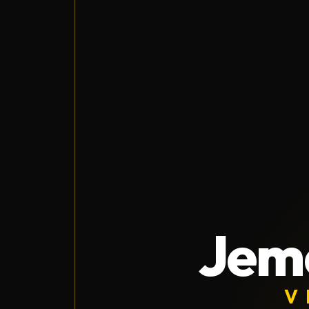
Jem
V