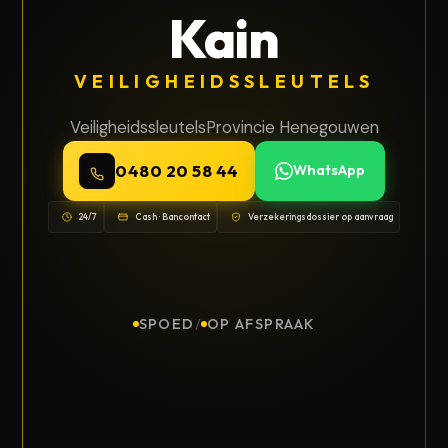
Kain
VEILIGHEIDSSLEUTELS
Veiligheidssleutels
Provincie Henegouwen
0480 20 58 44
WhatsApp
24/7
Cash · Bancontact
Verzekeringsdossier op aanvraag
SPOED
/
OP AFSPRAAK