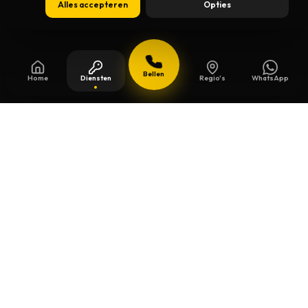
Alles accepteren
Opties
Bellen
Home
Diensten
Regio's
WhatsApp
Bijgewerkt op
8 augustus 2026
Veiligheidssleutels in Kapelle Op
Den Bos
Beschermde sleutels kopieert u niet zomaar
bij de eerste de beste. We controleren het