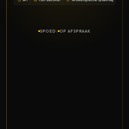
24/7
Cash · Bancontact
Verzekeringsdossier op aanvraag
SPOED
/
OP AFSPRAAK