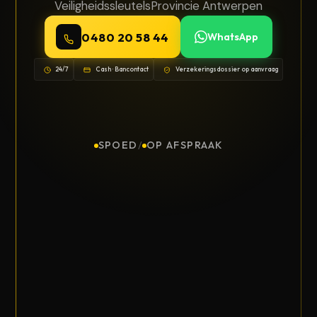
Veiligheidssleutels
Provincie Antwerpen
0480 20 58 44
WhatsApp
24/7
Cash · Bancontact
Verzekeringsdossier op aanvraag
SPOED
/
OP AFSPRAAK