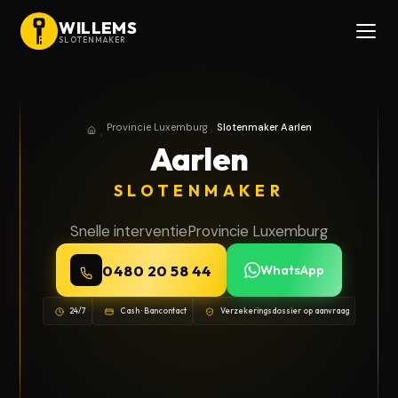
WILLEMS
SLOTENMAKER
Provincie Luxemburg
Slotenmaker Aarlen
Home
Provincie Luxemburg
Aarlen
SLOTENMAKER
Snelle interventie
Provincie Luxemburg
0480 20 58 44
WhatsApp
24/7
Cash · Bancontact
Verzekeringsdossier op aanvraag