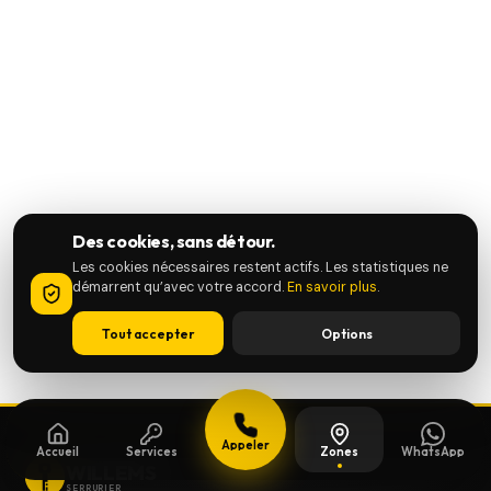
Des cookies, sans détour.
Les cookies nécessaires restent actifs. Les statistiques ne
démarrent qu’avec votre accord.
En savoir plus
.
Tout accepter
Options
Appeler
Accueil
Services
Zones
WhatsApp
WILLEMS
SERRURIER