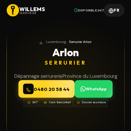
WILLEMS
FR
DISPONIBLE 24/7
SERRURIER
Luxembourg
Serrurier Arlon
Accueil
Province du Luxembourg
Arlon
SERRURIER
Dépannage serrurerie
Province du Luxembourg
0480 20 58 44
WhatsApp
24/7
Cash · Bancontact
Dossier assurance