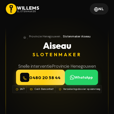
WILLEMS
NL
SLOTENMAKER
Provincie Henegouwen
Slotenmaker Aiseau
Home
Provincie Henegouwen
Aiseau
SLOTENMAKER
Snelle interventie
Provincie Henegouwen
0480 20 58 44
WhatsApp
24/7
Cash · Bancontact
Verzekeringsdossier op aanvraag