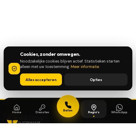
Cookies, zonder omwegen.
Noodzakelijke cookies blijven actief. Statistieken starten
alleen met uw toestemming.
Meer informatie
.
Alles accepteren
Opties
Bellen
Home
Diensten
Regio's
WhatsApp
WILLEMS
SLOTENMAKER
Slotenmaker dag en nacht beschikbaar in