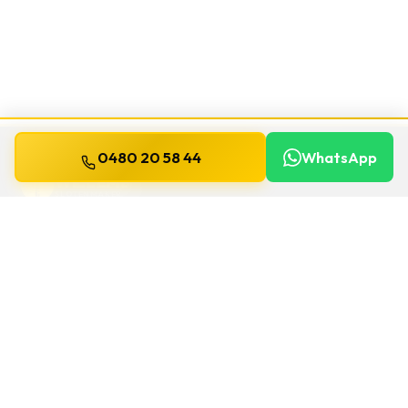
0480 20 58 44
WhatsApp
WILLEMS
SLOTENMAKER
Slotenmaker dag en nacht beschikbaar in
heel België.
SNELLE LINKS