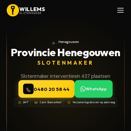
WILLEMS
SLOTENMAKER
Henegouwen
Home
Provincie Henegouwen
SLOTENMAKER
Slotenmaker interventies
in 437 plaatsen
0480 20 58 44
WhatsApp
24/7
Cash · Bancontact
Verzekeringsdossier op aanvraag