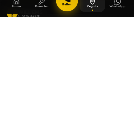
Bellen
Home
Diensten
Regio's
WhatsApp
WILLEMS
SLOTENMAKER
Slotenmaker dag en nacht beschikbaar in
heel België.
SNELLE LINKS
Home
Diensten
Gids
Contact
Over ons