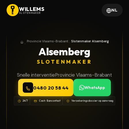
WILLEMS
NL
SLOTENMAKER
Provincie Vlaams-Brabant
Slotenmaker Alsemberg
Home
Provincie Vlaams-Brabant
Alsemberg
SLOTENMAKER
Snelle interventie
Provincie Vlaams-Brabant
0480 20 58 44
WhatsApp
24/7
Cash · Bancontact
Verzekeringsdossier op aanvraag