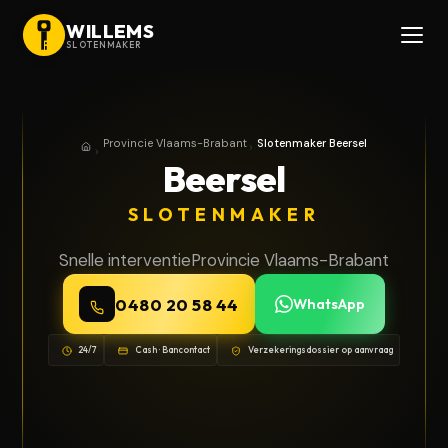
WILLEMS
SLOTENMAKER
Provincie Vlaams-Brabant
Slotenmaker Beersel
Home
Provincie Vlaams-Brabant
Beersel
SLOTENMAKER
Snelle interventie
Provincie Vlaams-Brabant
0480 20 58 44
WhatsApp
24/7
Cash · Bancontact
Verzekeringsdossier op aanvraag