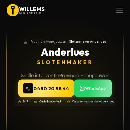
WILLEMS
SLOTENMAKER
Provincie Henegouwen
Slotenmaker Anderlues
Home
Provincie Henegouwen
Anderlues
SLOTENMAKER
Snelle interventie
Provincie Henegouwen
0480 20 58 44
WhatsApp
24/7
Cash · Bancontact
Verzekeringsdossier op aanvraag