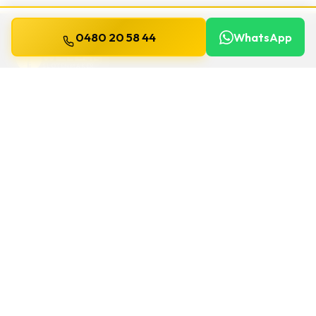
0480 20 58 44
WhatsApp
WILLEMS
SLOTENMAKER
Slotenmaker dag en nacht beschikbaar in
heel België.
SNELLE LINKS
Home
Diensten
Gids
Contact