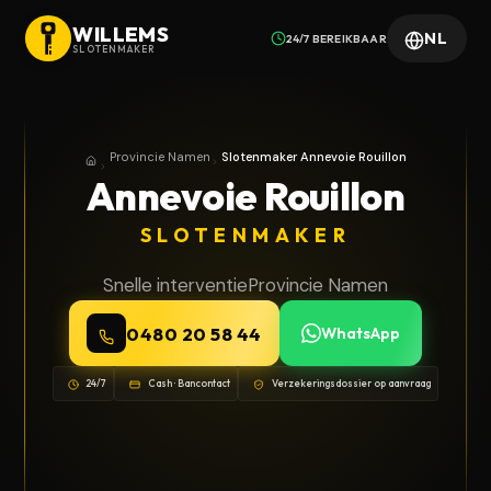
WILLEMS
NL
24/7 BEREIKBAAR
SLOTENMAKER
Provincie Namen
Slotenmaker Annevoie Rouillon
Home
Provincie Namen
Annevoie Rouillon
SLOTENMAKER
Snelle interventie
Provincie Namen
0480 20 58 44
WhatsApp
24/7
Cash · Bancontact
Verzekeringsdossier op aanvraag