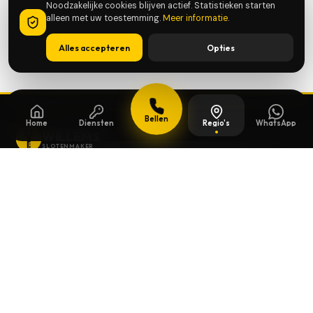
Noodzakelijke cookies blijven actief. Statistieken starten
alleen met uw toestemming.
Meer informatie
.
Alles accepteren
Opties
Bellen
Home
Diensten
Regio's
WhatsApp
WILLEMS
SLOTENMAKER
Slotenmaker dag en nacht beschikbaar in
heel België.
SNELLE LINKS