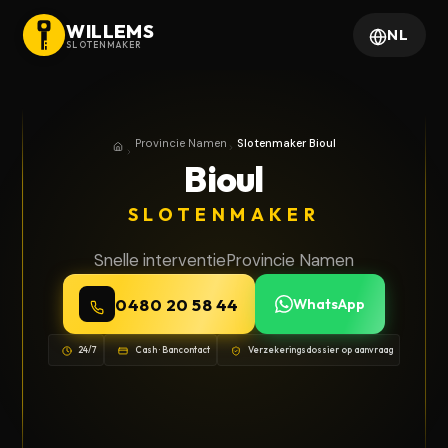
WILLEMS
NL
SLOTENMAKER
Provincie Namen
Slotenmaker Bioul
Home
Provincie Namen
Bioul
SLOTENMAKER
Snelle interventie
Provincie Namen
0480 20 58 44
WhatsApp
24/7
Cash · Bancontact
Verzekeringsdossier op aanvraag