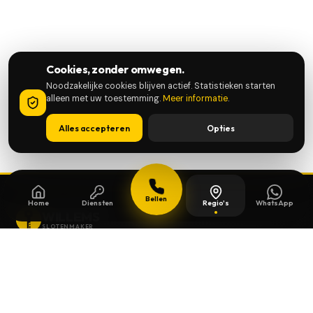
Cookies, zonder omwegen.
Noodzakelijke cookies blijven actief. Statistieken starten
alleen met uw toestemming.
Meer informatie
.
Alles accepteren
Opties
Bellen
Home
Diensten
Regio's
WhatsApp
WILLEMS
SLOTENMAKER
Slotenmaker dag en nacht beschikbaar in
heel België.