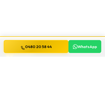
0480 20 58 44
WhatsApp
WILLEMS
SLOTENMAKER
Slotenmaker dag en nacht beschikbaar in
heel België.
SNELLE LINKS