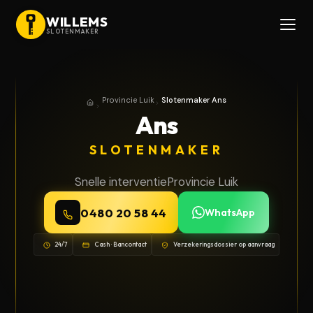
WILLEMS
SLOTENMAKER
Provincie Luik
Slotenmaker Ans
Home
Provincie Luik
Ans
SLOTENMAKER
Snelle interventie
Provincie Luik
0480 20 58 44
WhatsApp
24/7
Cash · Bancontact
Verzekeringsdossier op aanvraag