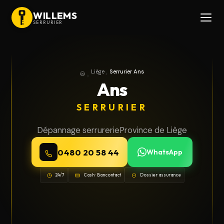
WILLEMS
SERRURIER
Liège
Serrurier Ans
Accueil
Province de Liège
Ans
SERRURIER
Dépannage serrurerie
Province de Liège
0480 20 58 44
WhatsApp
24/7
Cash · Bancontact
Dossier assurance