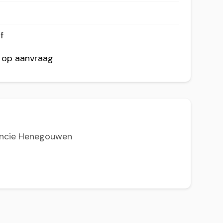
f
r op aanvraag
vincie Henegouwen