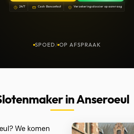
24/7
Cash · Bancontact
Verzekeringsdossier op aanvraag
SPOED
/
OP AFSPRAAK
Slotenmaker in Anseroeul
oeul? We komen