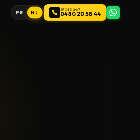
SPOED 24/7
FR
NL
0480 20 58 44