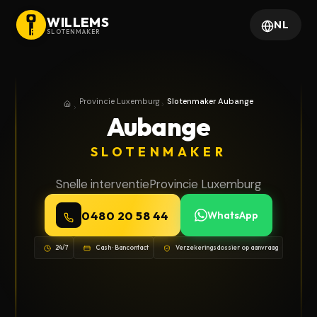
WILLEMS
NL
SLOTENMAKER
Provincie Luxemburg
Slotenmaker Aubange
Home
Provincie Luxemburg
Aubange
SLOTENMAKER
Snelle interventie
Provincie Luxemburg
0480 20 58 44
WhatsApp
24/7
Cash · Bancontact
Verzekeringsdossier op aanvraag