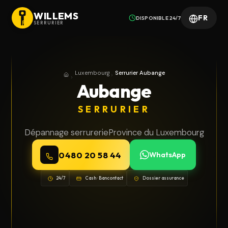
WILLEMS
FR
DISPONIBLE 24/7
SERRURIER
Luxembourg
Serrurier Aubange
Accueil
Province du Luxembourg
Aubange
SERRURIER
Dépannage serrurerie
Province du Luxembourg
0480 20 58 44
WhatsApp
24/7
Cash · Bancontact
Dossier assurance