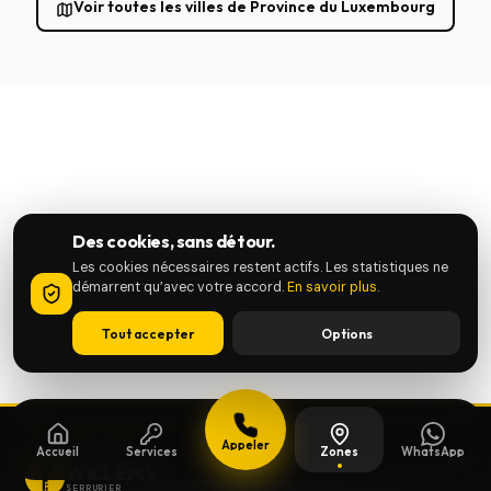
Voir toutes les villes de Province du Luxembourg
Des cookies, sans détour.
Les cookies nécessaires restent actifs. Les statistiques ne
démarrent qu’avec votre accord.
En savoir plus
.
Tout accepter
Options
Appeler
Accueil
Services
Zones
WhatsApp
WILLEMS
SERRURIER