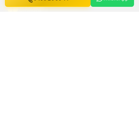
WILLEMS
SLOTENMAKER
Slotenmaker dag en nacht beschikbaar in
heel België.
SNELLE LINKS
Home
Diensten
Gids
Contact
Over ons