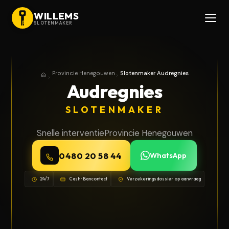
WILLEMS
SLOTENMAKER
Provincie Henegouwen
Slotenmaker Audregnies
Home
Provincie Henegouwen
Audregnies
SLOTENMAKER
Snelle interventie
Provincie Henegouwen
0480 20 58 44
WhatsApp
24/7
Cash · Bancontact
Verzekeringsdossier op aanvraag