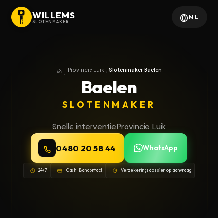
WILLEMS
NL
SLOTENMAKER
Provincie Luik
Slotenmaker Baelen
Home
Provincie Luik
Baelen
SLOTENMAKER
Snelle interventie
Provincie Luik
0480 20 58 44
WhatsApp
24/7
Cash · Bancontact
Verzekeringsdossier op aanvraag