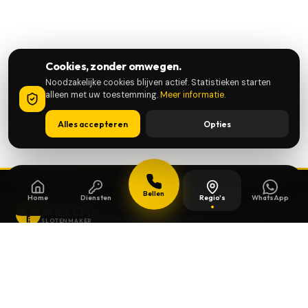
Cookies, zonder omwegen.
Noodzakelijke cookies blijven actief. Statistieken starten
alleen met uw toestemming.
Meer informatie
.
Alles accepteren
Opties
Bellen
Home
Diensten
Regio's
WhatsApp
WILLEMS
SLOTENMAKER
Slotenmaker dag en nacht beschikbaar in
heel België.