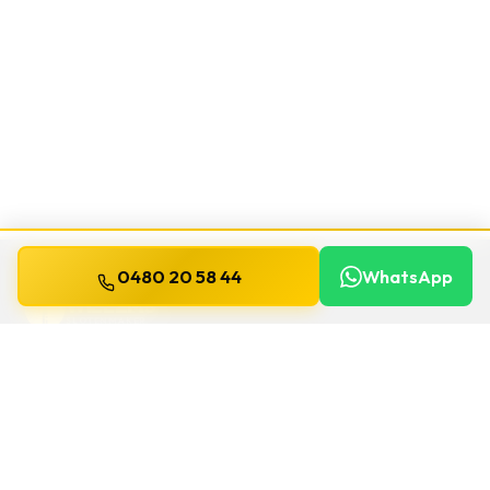
0480 20 58 44
WhatsApp
WILLEMS
SLOTENMAKER
Slotenmaker dag en nacht beschikbaar in
heel België.