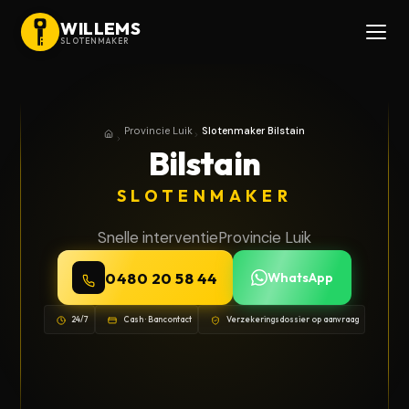
WILLEMS
SLOTENMAKER
Provincie Luik
Slotenmaker Bilstain
Home
Provincie Luik
Bilstain
SLOTENMAKER
Snelle interventie
Provincie Luik
0480 20 58 44
WhatsApp
24/7
Cash · Bancontact
Verzekeringsdossier op aanvraag