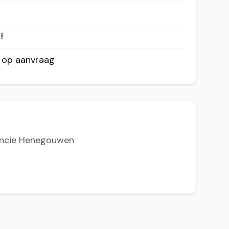
f
r op aanvraag
vincie Henegouwen