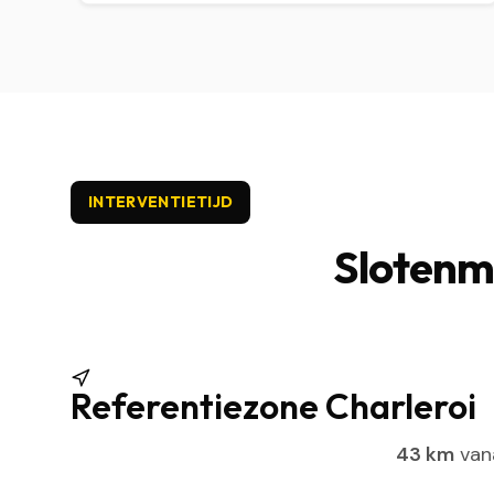
INTERVENTIETIJD
Slotenma
Referentiezone Charleroi
43 km
vana