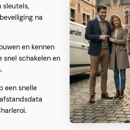
 sleutels,
beveiliging na
gouwen en kennen
 snel schakelen en
.
p een snelle
 afstandsdata
harleroi.