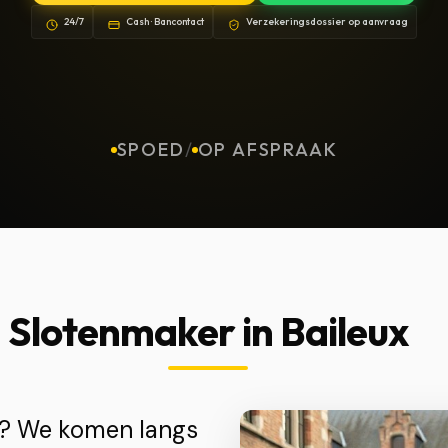
24/7
Cash · Bancontact
Verzekeringsdossier op aanvraag
SPOED
/
OP AFSPRAAK
Slotenmaker in Baileux
ux? We komen langs