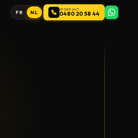
SPOED 24/7
FR
NL
0480 20 58 44