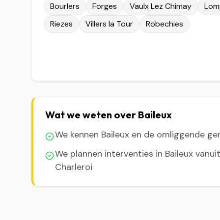
Bourlers
Forges
Vaulx Lez Chimay
Lom
Riezes
Villers la Tour
Robechies
Wat we weten over Baileux
We kennen Baileux en de omliggende g
We plannen interventies in Baileux vanui
Charleroi