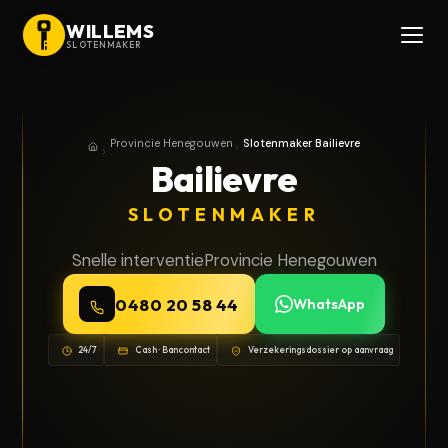
WILLEMS
SLOTENMAKER
Provincie Henegouwen
Slotenmaker Bailievre
Home
Provincie Henegouwen
Bailievre
SLOTENMAKER
Snelle interventie
Provincie Henegouwen
0480 20 58 44
WhatsApp
24/7
Cash · Bancontact
Verzekeringsdossier op aanvraag