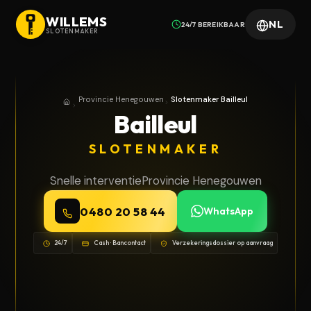
WILLEMS
NL
24/7 BEREIKBAAR
SLOTENMAKER
Provincie Henegouwen
Slotenmaker Bailleul
Home
Provincie Henegouwen
Bailleul
SLOTENMAKER
Snelle interventie
Provincie Henegouwen
0480 20 58 44
WhatsApp
24/7
Cash · Bancontact
Verzekeringsdossier op aanvraag