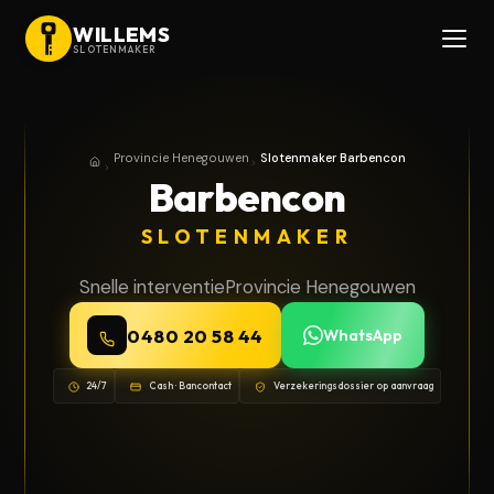
WILLEMS
SLOTENMAKER
Provincie Henegouwen
Slotenmaker Barbencon
Home
Provincie Henegouwen
Barbencon
SLOTENMAKER
Snelle interventie
Provincie Henegouwen
0480 20 58 44
WhatsApp
24/7
Cash · Bancontact
Verzekeringsdossier op aanvraag