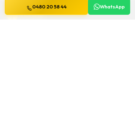
0480 20 58 44
WhatsApp
WILLEMS
SLOTENMAKER
Slotenmaker dag en nacht beschikbaar in
heel België.
SNELLE LINKS
Home
Diensten
Gids
Contact
Over ons