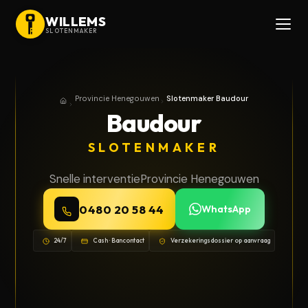
WILLEMS
SLOTENMAKER
Provincie Henegouwen
Slotenmaker Baudour
Home
Provincie Henegouwen
Baudour
SLOTENMAKER
Snelle interventie
Provincie Henegouwen
0480 20 58 44
WhatsApp
24/7
Cash · Bancontact
Verzekeringsdossier op aanvraag