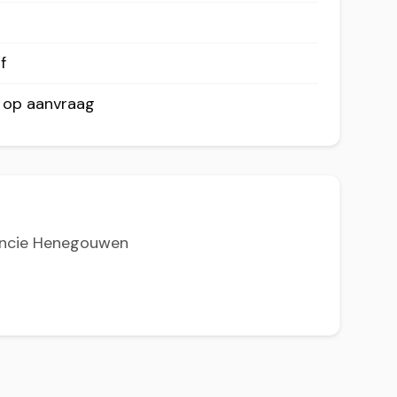
f
r op aanvraag
vincie Henegouwen