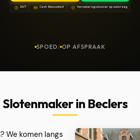
24/7
Cash · Bancontact
Verzekeringsdossier op aanvraag
SPOED
/
OP AFSPRAAK
Slotenmaker in Beclers
rs? We komen langs