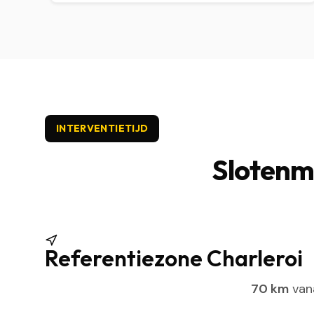
INTERVENTIETIJD
Slotenma
Referentiezone Charleroi
70 km
vana