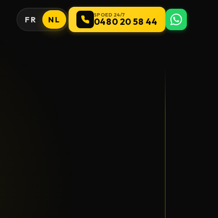
SPOED 24/7
FR
NL
0480 20 58 44