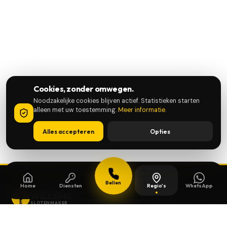
Cookies, zonder omwegen.
Noodzakelijke cookies blijven actief. Statistieken starten
alleen met uw toestemming.
Meer informatie
.
Alles accepteren
Opties
Bellen
Home
Diensten
Regio's
WhatsApp
WILLEMS
SLOTENMAKER
Slotenmaker dag en nacht beschikbaar in