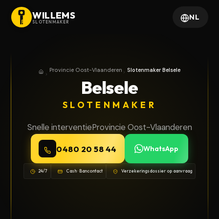
WILLEMS
NL
SLOTENMAKER
Provincie Oost-Vlaanderen
Slotenmaker Belsele
Home
Provincie Oost-Vlaanderen
Belsele
SLOTENMAKER
Snelle interventie
Provincie Oost-Vlaanderen
0480 20 58 44
WhatsApp
24/7
Cash · Bancontact
Verzekeringsdossier op aanvraag