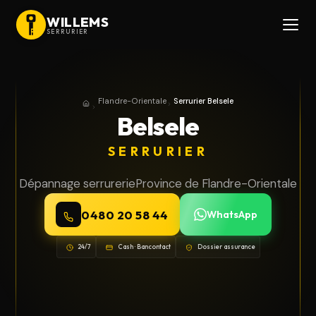
WILLEMS
SERRURIER
Flandre-Orientale
Serrurier Belsele
Accueil
Province de Flandre-Orientale
Belsele
SERRURIER
Dépannage serrurerie
Province de Flandre-Orientale
0480 20 58 44
WhatsApp
24/7
Cash · Bancontact
Dossier assurance