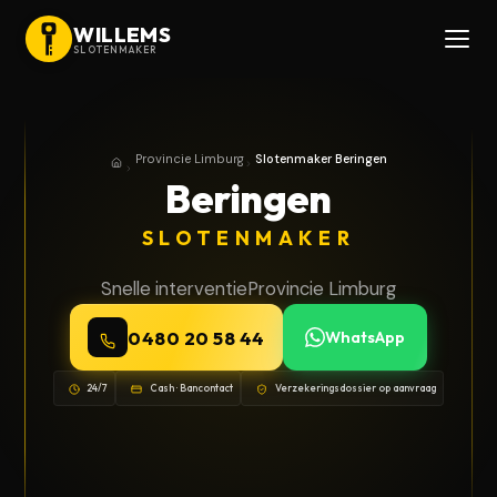
WILLEMS
SLOTENMAKER
Provincie Limburg
Slotenmaker Beringen
Home
Provincie Limburg
Beringen
SLOTENMAKER
Snelle interventie
Provincie Limburg
0480 20 58 44
WhatsApp
24/7
Cash · Bancontact
Verzekeringsdossier op aanvraag