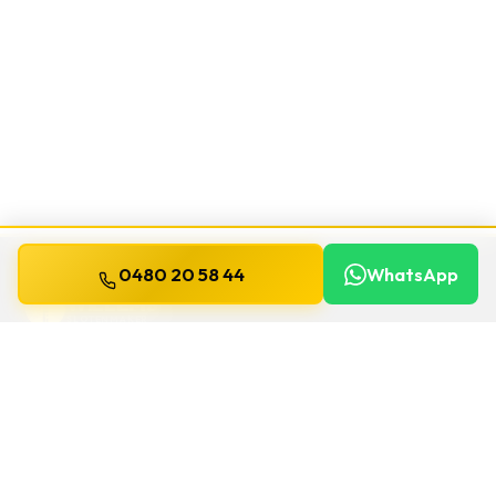
0480 20 58 44
WhatsApp
WILLEMS
SLOTENMAKER
Slotenmaker dag en nacht beschikbaar in
heel België.