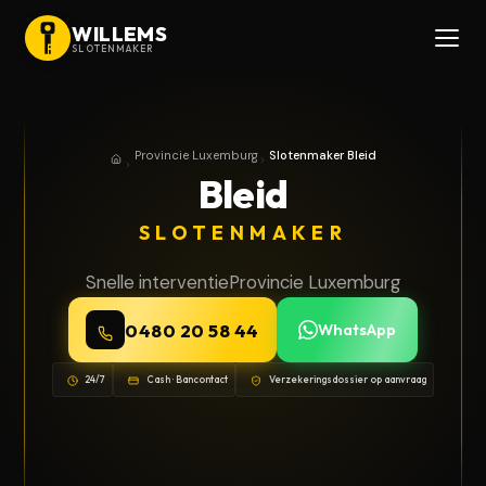
WILLEMS
SLOTENMAKER
Provincie Luxemburg
Slotenmaker Bleid
Home
Provincie Luxemburg
Bleid
SLOTENMAKER
Snelle interventie
Provincie Luxemburg
0480 20 58 44
WhatsApp
24/7
Cash · Bancontact
Verzekeringsdossier op aanvraag