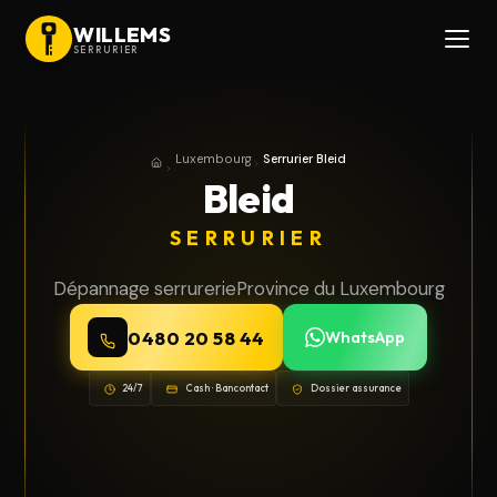
WILLEMS
SERRURIER
Luxembourg
Serrurier Bleid
Accueil
Province du Luxembourg
Bleid
SERRURIER
Dépannage serrurerie
Province du Luxembourg
0480 20 58 44
WhatsApp
24/7
Cash · Bancontact
Dossier assurance