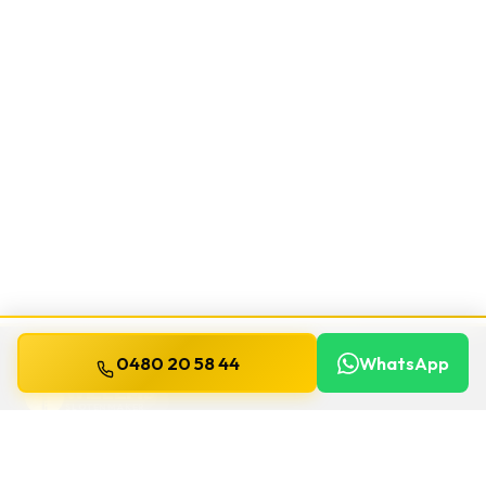
0480 20 58 44
WhatsApp
WILLEMS
SLOTENMAKER
Slotenmaker dag en nacht beschikbaar in
heel België.