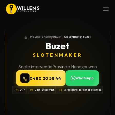
WILLEMS
SLOTENMAKER
Provincie Henegouwen
Slotenmaker Buzet
Home
Provincie Henegouwen
Buzet
SLOTENMAKER
Snelle interventie
Provincie Henegouwen
0480 20 58 44
WhatsApp
24/7
Cash · Bancontact
Verzekeringsdossier op aanvraag