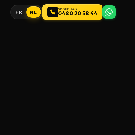
SPOED 24/7
FR
NL
0480 20 58 44