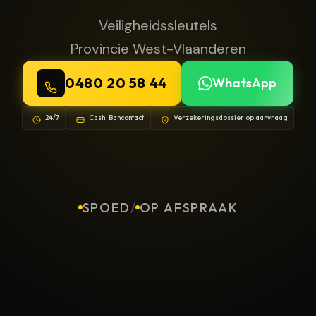
Veiligheidssleutels
Provincie West-Vlaanderen
0480 20 58 44
WhatsApp
24/7
Cash · Bancontact
Verzekeringsdossier op aanvraag
SPOED
/
OP AFSPRAAK