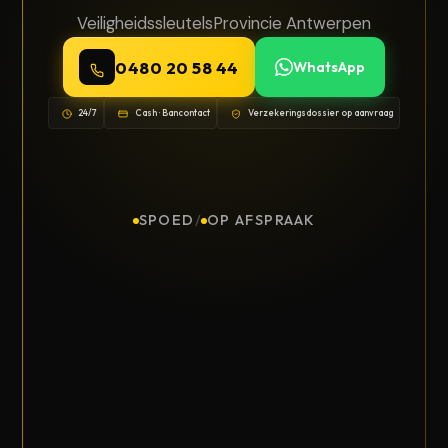
Veiligheidssleutels
Provincie Antwerpen
0480 20 58 44
WhatsApp
24/7
Cash · Bancontact
Verzekeringsdossier op aanvraag
SPOED
/
OP AFSPRAAK