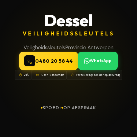
Dessel
VEILIGHEIDSSLEUTELS
Veiligheidssleutels
Provincie Antwerpen
0480 20 58 44
WhatsApp
24/7
Cash · Bancontact
Verzekeringsdossier op aanvraag
SPOED
/
OP AFSPRAAK