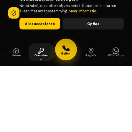
Noodzakelijke cookies blijven actief. Statistieken starten
alleen met uw toestemming.
Meer informatie
.
Alles accepteren
Opties
Bellen
Home
Diensten
Regio's
WhatsApp
Bijgewerkt op
13 juli 2026
Veiligheidssleutels in Boechout