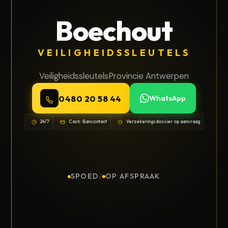
Boechout
VEILIGHEIDSSLEUTELS
Veiligheidssleutels
Provincie Antwerpen
0480 20 58 44
WhatsApp
24/7
Cash · Bancontact
Verzekeringsdossier op aanvraag
SPOED
/
OP AFSPRAAK