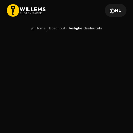
WILLEMS
NL
SLOTENMAKER
Home
Boechout
Veiligheidssleutels