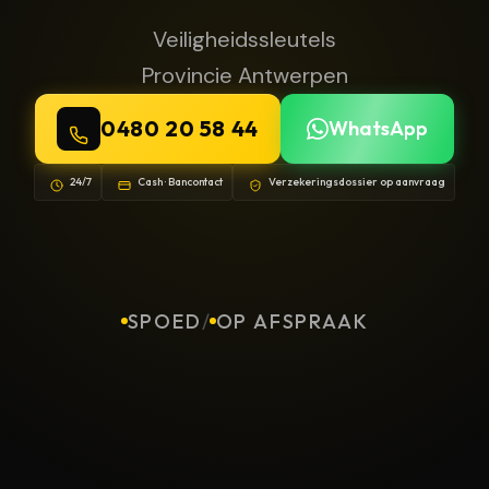
Veiligheidssleutels
Provincie Antwerpen
0480 20 58 44
WhatsApp
24/7
Cash · Bancontact
Verzekeringsdossier op aanvraag
SPOED
/
OP AFSPRAAK