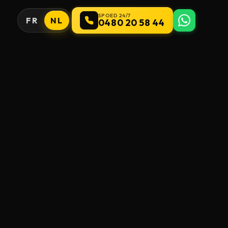
SPOED 24/7
FR
NL
0480 20 58 44