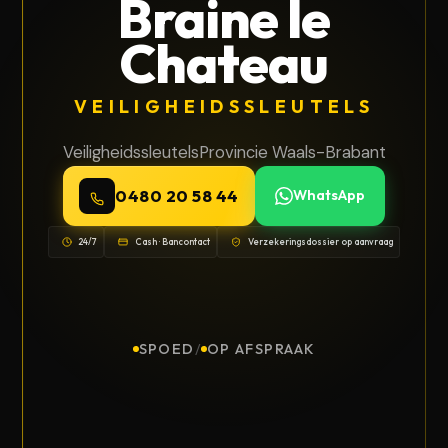
Braine le
Chateau
VEILIGHEIDSSLEUTELS
Veiligheidssleutels
Provincie Waals-Brabant
0480 20 58 44
WhatsApp
24/7
Cash · Bancontact
Verzekeringsdossier op aanvraag
SPOED
/
OP AFSPRAAK