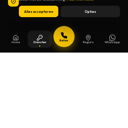
Alles accepteren
Opties
Bellen
Home
Diensten
Regio's
WhatsApp
Bijgewerkt op
13 juli 2026
Veiligheidssleutels in Braine le
Chateau
Beschermde sleutels kopieert u niet zomaar