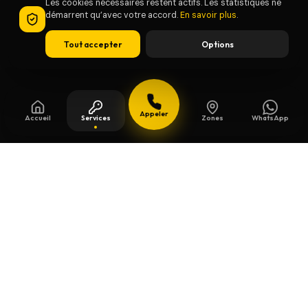
Les cookies nécessaires restent actifs. Les statistiques ne
démarrent qu’avec votre accord.
En savoir plus
.
Tout accepter
Options
Appeler
Accueil
Services
Zones
WhatsApp
Mis à jour le
8 août 2026
Clés de sécurité à Braine le
Chateau