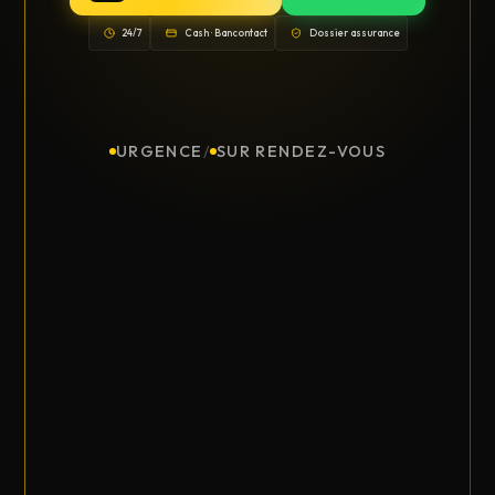
24/7
Cash · Bancontact
Dossier assurance
URGENCE
/
SUR RENDEZ-VOUS