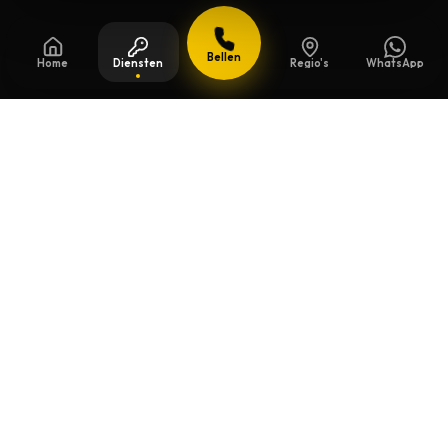
Bellen
Home
Diensten
Regio's
WhatsApp
Bijgewerkt op
13 juli 2026
Veiligheidssleutels in Diepenbeek
Beschermde sleutels kopieert u niet zomaar
bij de eerste de beste. We controleren het
model, de eigendomskaart en leveren een
nette duplicatie.