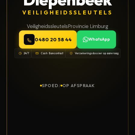
VEILIGHEIDSSLEUTELS
Veiligheidssleutels
Provincie Limburg
0480 20 58 44
WhatsApp
24/7
Cash · Bancontact
Verzekeringsdossier op aanvraag
SPOED
/
OP AFSPRAAK