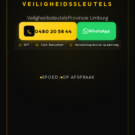
VEILIGHEIDSSLEUTELS
Veiligheidssleutels
Provincie Limburg
0480 20 58 44
WhatsApp
24/7
Cash · Bancontact
Verzekeringsdossier op aanvraag
SPOED
/
OP AFSPRAAK