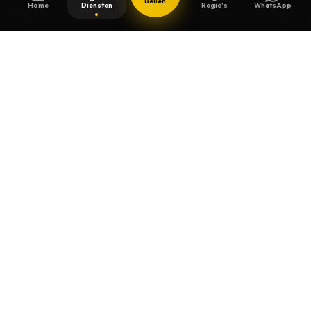
Bellen
Home
Diensten
Regio's
WhatsApp
Bijgewerkt op
13 juli 2026
Veiligheidssleutels in Hasselt
Beschermde sleutels kopieert u niet zomaar
bij de eerste de beste. We controleren het
model, de eigendomskaart en leveren een
nette duplicatie.
Voor interventies in Hasselt rekenen we op een
snelle verplaatsing. Hasselt is onze