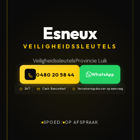
Esneux
VEILIGHEIDSSLEUTELS
Veiligheidssleutels
Provincie Luik
0480 20 58 44
WhatsApp
24/7
Cash · Bancontact
Verzekeringsdossier op aanvraag
SPOED
/
OP AFSPRAAK