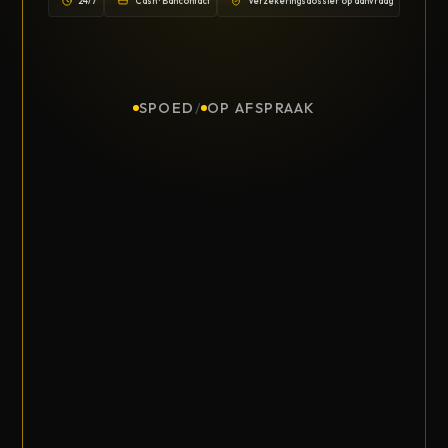
24/7
Cash · Bancontact
Verzekeringsdossier op aanvraag
SPOED
/
OP AFSPRAAK