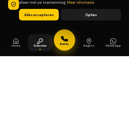
alleen met uw toestemming.
Meer informatie
.
Alles accepteren
Opties
Bellen
Home
Diensten
Regio's
WhatsApp
Bijgewerkt op
13 juli 2026
Veiligheidssleutels in Etterbeek
Beschermde sleutels kopieert u niet zomaar